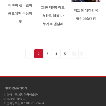
제10회 전국민화
2026 제9회 아트
제23회 대한민국
공모대전 수상작
&하트 행복 나
열린미술대전
展
누기 비엔날레
1
2
3
4
5
INFORMATION
상호명 :
인사동 한국미술관
대표자명 : 박정열
사업자등록번호 : 101-81-79454