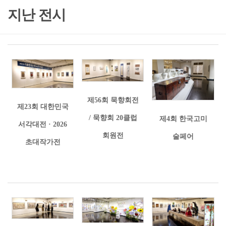
지난 전시
제56회 묵향회전
제23회 대한민국
/ 묵향회 20클럽
제4회 한국고미
서각대전 · 2026
회원전
술페어
초대작가전