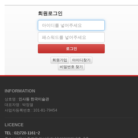
회원로그인
아
이
패
디
스
워
로그인
드
회원가입
아이디찾기
비밀번호 찾기
INFORMATION
상호명 :
인사동 한국미술관
대표자명 : 박정열
사업자등록번호 : 101-81-79454
LICENCE
TEL : 02)720-1161~2