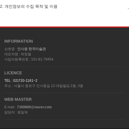
INFORMATION
상호명 :
인사동 한국미술관
대표자명 : 박정열
사업자등록번호 : 101-81-79454
LICENCE
TEL : 02)720-1161~2
주소 : 서울시 종로구 인사동길 12 대일빌딩 2층, 3층
WEB MASTER
E-mail :
7389880@naver.com
담당자 : 원일재