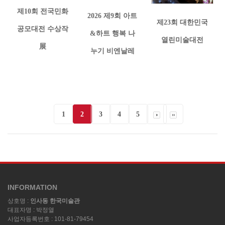
제10회 전국민화
2026 제9회 아트
제23회 대한민국
공모대전 수상작
&하트 행복 나
열린미술대전
展
누기 비엔날레
1
2
3
4
5
INFORMATION
상호명 :
인사동 한국미술관
대표자명 : 박정열
사업자등록번호 : 101-81-79454