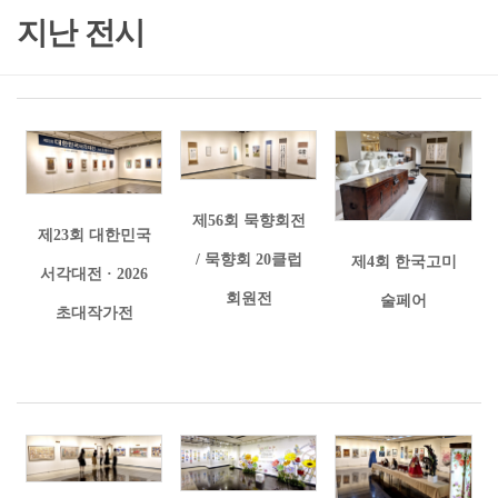
지난 전시
제56회 묵향회전
제23회 대한민국
/ 묵향회 20클럽
제4회 한국고미
서각대전 · 2026
회원전
술페어
초대작가전