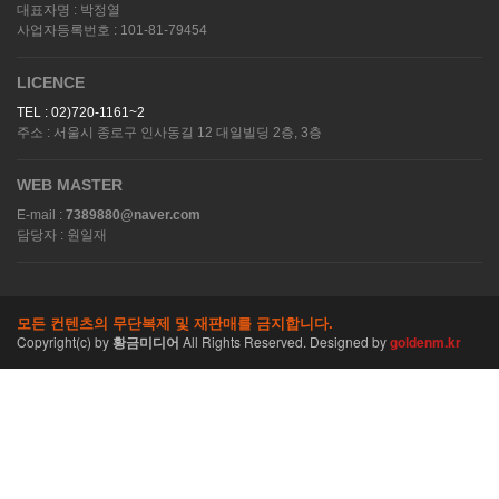
대표자명 : 박정열
사업자등록번호 : 101-81-79454
LICENCE
TEL : 02)720-1161~2
주소 : 서울시 종로구 인사동길 12 대일빌딩 2층, 3층
WEB MASTER
E-mail :
7389880@naver.com
담당자 : 원일재
모든 컨텐츠의 무단복제 및 재판매를 금지합니다.
Copyright(c)
by
황금미디어
All Rights Reserved. Designed by
goldenm.kr