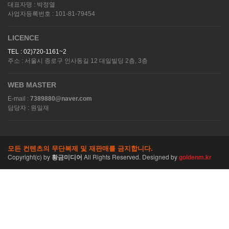
대표자명 : 박정열
사업자등록번호 : 101-81-79454
LICENCE
TEL : 02)720-1161~2
주소 : 서울시 종로구 인사동길 12 대일빌딩 2층, 3층
WEB MASTER
E-mail :
7389880@naver.com
담당자 : 원일재
모든 컨텐츠의 무단복제 및 재판매를 금지합니다.
Copyright(c)
by
황금미디어
All Rights Reserved. Designed by
goldenm.kr