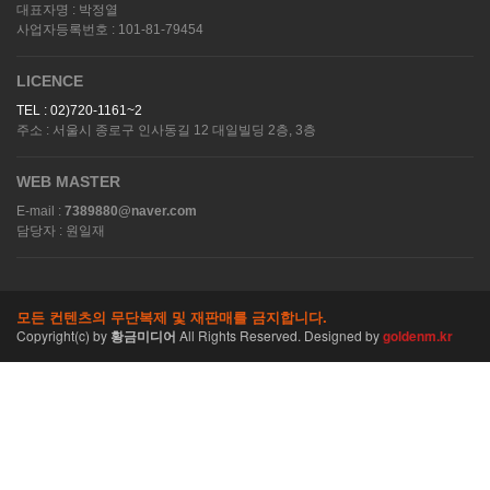
대표자명 : 박정열
사업자등록번호 : 101-81-79454
LICENCE
TEL : 02)720-1161~2
주소 : 서울시 종로구 인사동길 12 대일빌딩 2층, 3층
WEB MASTER
E-mail :
7389880@naver.com
담당자 : 원일재
모든 컨텐츠의 무단복제 및 재판매를 금지합니다.
Copyright(c)
by
황금미디어
All Rights Reserved. Designed by
goldenm.kr