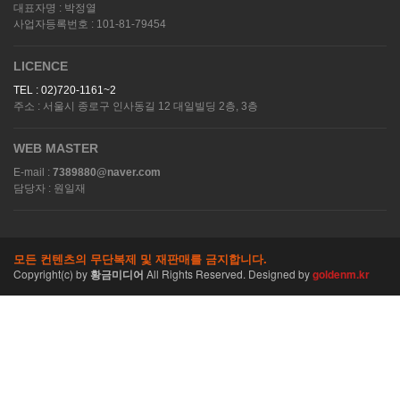
대표자명 : 박정열
사업자등록번호 : 101-81-79454
LICENCE
TEL : 02)720-1161~2
주소 : 서울시 종로구 인사동길 12 대일빌딩 2층, 3층
WEB MASTER
E-mail :
7389880@naver.com
담당자 : 원일재
모든 컨텐츠의 무단복제 및 재판매를 금지합니다.
Copyright(c)
by
황금미디어
All Rights Reserved. Designed by
goldenm.kr